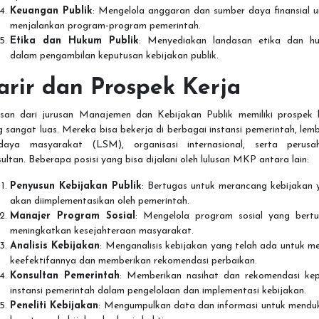
Keuangan Publik
: Mengelola anggaran dan sumber daya finansial u
menjalankan program-program pemerintah.
Etika dan Hukum Publik
: Menyediakan landasan etika dan h
dalam pengambilan keputusan kebijakan publik.
arir dan Prospek Kerja
usan dari jurusan Manajemen dan Kebijakan Publik memiliki prospek k
 sangat luas. Mereka bisa bekerja di berbagai instansi pemerintah, le
daya masyarakat (LSM), organisasi internasional, serta perusa
ultan. Beberapa posisi yang bisa dijalani oleh lulusan MKP antara lain:
Penyusun Kebijakan Publik
: Bertugas untuk merancang kebijakan 
akan diimplementasikan oleh pemerintah.
Manajer Program Sosial
: Mengelola program sosial yang bertu
meningkatkan kesejahteraan masyarakat.
Analisis Kebijakan
: Menganalisis kebijakan yang telah ada untuk me
keefektifannya dan memberikan rekomendasi perbaikan.
Konsultan Pemerintah
: Memberikan nasihat dan rekomendasi ke
instansi pemerintah dalam pengelolaan dan implementasi kebijakan.
Peneliti Kebijakan
: Mengumpulkan data dan informasi untuk mendu