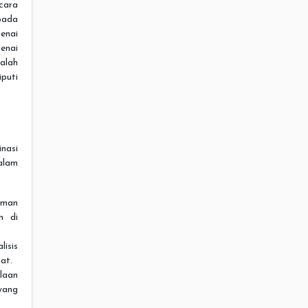
ara
pada
genai
enai
alah
puti
nasi
alam
aman
n di
isis
at.
laan
yang