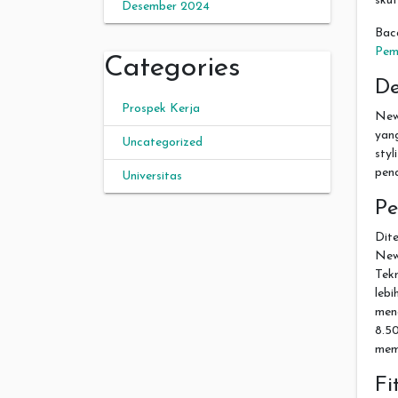
skut
Desember 2024
Bac
Pem
Categories
De
Prospek Kerja
New
yan
Uncategorized
sty
penc
Universitas
Pe
Dit
New
Tek
leb
men
8.5
memb
Fi