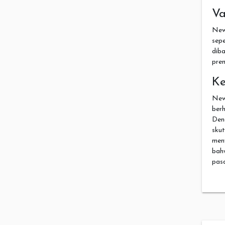
Va
New
sep
dib
pre
Ke
New
ber
Deng
sku
men
bah
pasa