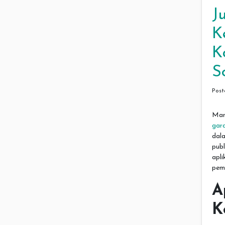
J
K
K
S
Pos
Man
gara
dal
pub
apl
pem
A
K