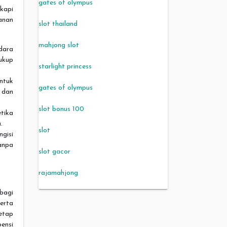
gates of olympus
kapi
anan
slot thailand
mahjong slot
dara
ukup
starlight princess
ntuk
gates of olympus
 dan
slot bonus 100
tika
.
slot
gisi
anpa
slot gacor
rajamahjong
bagi
erta
etap
pensi