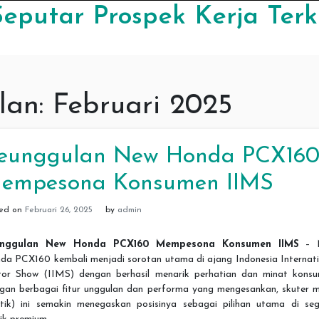
eputar Prospek Kerja Terk
lan:
Februari 2025
eunggulan New Honda PCX16
empesona Konsumen IIMS
ted on
Februari 26, 2025
by
admin
unggulan New Honda PCX160 Mempesona Konsumen IIMS
– 
da PCX160 kembali menjadi sorotan utama di ajang Indonesia Internati
or Show (IIMS) dengan berhasil menarik perhatian dan minat konsu
gan berbagai fitur unggulan dan performa yang mengesankan, skuter m
utik) ini semakin menegaskan posisinya sebagai pilihan utama di se