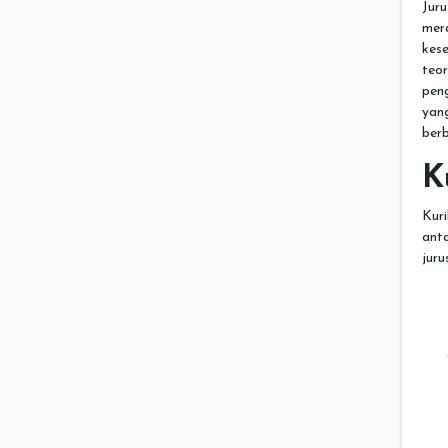
Jur
mer
kese
teo
pen
yan
berb
K
Kur
ant
juru