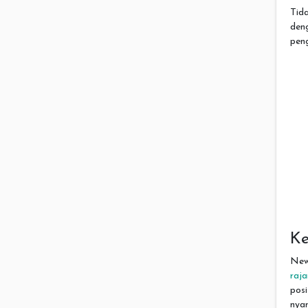
Tid
den
peng
Ke
New
raj
pos
nyam