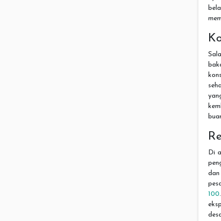
bel
mem
Ko
Sal
bak
kon
seha
yan
kem
bua
Re
Di 
pen
dan 
pes
100
eks
des