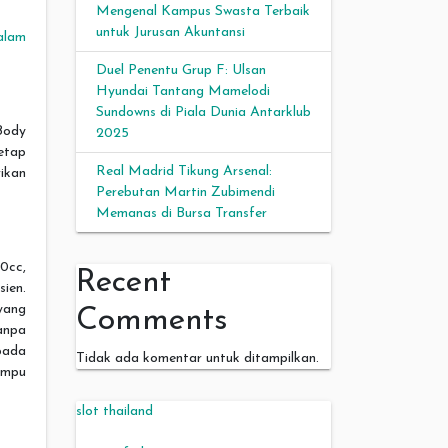
Mengenal Kampus Swasta Terbaik
untuk Jurusan Akuntansi
alam
Duel Penentu Grup F: Ulsan
Hyundai Tantang Mamelodi
Sundowns di Piala Dunia Antarklub
Body
2025
etap
Real Madrid Tikung Arsenal:
ikan
Perebutan Martin Zubimendi
Memanas di Bursa Transfer
0cc,
Recent
ien.
yang
Comments
anpa
pada
Tidak ada komentar untuk ditampilkan.
ampu
slot thailand