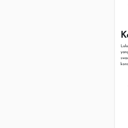
K
Lul
yang
swa
kons