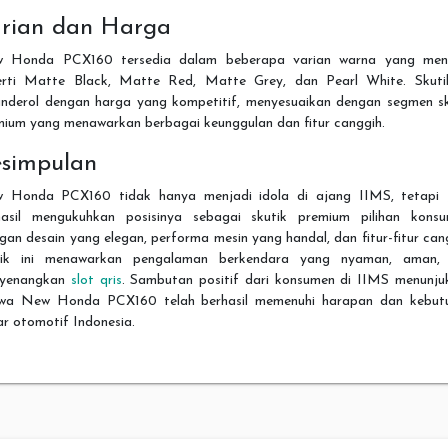
rian dan Harga
 Honda PCX160 tersedia dalam beberapa varian warna yang mena
erti Matte Black, Matte Red, Matte Grey, dan Pearl White. Skutik
anderol dengan harga yang kompetitif, menyesuaikan dengan segmen sk
mium yang menawarkan berbagai keunggulan dan fitur canggih.
simpulan
 Honda PCX160 tidak hanya menjadi idola di ajang IIMS, tetapi 
hasil mengukuhkan posisinya sebagai skutik premium pilihan konsu
an desain yang elegan, performa mesin yang handal, dan fitur-fitur can
tik ini menawarkan pengalaman berkendara yang nyaman, aman,
yenangkan
slot qris
. Sambutan positif dari konsumen di IIMS menunju
wa New Honda PCX160 telah berhasil memenuhi harapan dan kebut
r otomotif Indonesia.