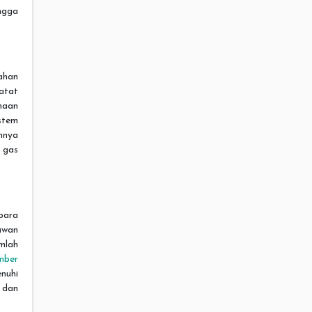
ngga
ahan
atat
naan
ystem
nnya
 gas
para
awan
umlah
mber
nuhi
 dan