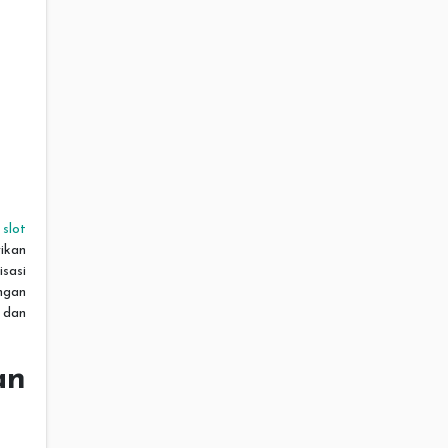
n
slot
ikan
sasi
ngan
 dan
an