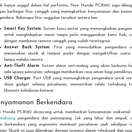
ak hanya unggul dalam hal performa, New Honda PCX160 juga dileng
gan berbagai fitur canggih yang meningkatkan kenyamanan dan keam
endara. Beberapa fitur unggulan tersebut antara lain:
Smart Key System
: Sistem kunci pintar yang memungkinkan pengen
untuk menghidupkan mesin tanpa perlu menggunakan kunci fisik, c
dengan membawa remote canggih yang sudah terintegrasi.
Answer Back System
: Fitur yang memudahkan pengendara u
menemukan skutik di tempat parkir dengan mengaktifkan suara
lampu melalui remote.
Anti-Theft Alarm
: Sistem alarm anti-maling yang akan berbunyi ke
ada upaya pencurian, sehingga memberikan rasa aman bagi pemiliknya
USB Charger
: Port USB yang memungkinkan pengendara untuk men
daya gadget selama perjalanan, memastikan selalu terhubung t
khawatir kehabisan baterai.
nyamanan Berkendara
 Honda PCX160 dirancang untuk memberikan kenyamanan maksimal 
amahjong
pengendara dan penumpang. Jok yang lebar dan empuk, s
isi berkendara yang ergonomis membuat perjalanan jauh sekalipun t
an. Skutik ini juga dilengkapi dengan suspensi depan teleskopik dan sus