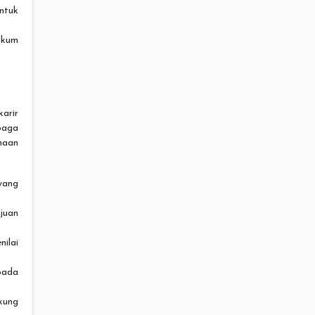
ntuk
ukum
arir
mbaga
haan
yang
juan
nilai
pada
kung