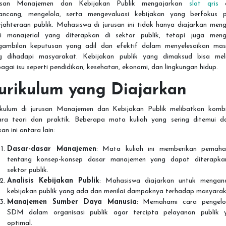
usan Manajemen dan Kebijakan Publik mengajarkan
slot qris
c
ancang, mengelola, serta mengevaluasi kebijakan yang berfokus 
jahteraan publik. Mahasiswa di jurusan ini tidak hanya diajarkan men
ri manajerial yang diterapkan di sektor publik, tetapi juga meng
gambilan keputusan yang adil dan efektif dalam menyelesaikan mas
g dihadapi masyarakat. Kebijakan publik yang dimaksud bisa meli
agai isu seperti pendidikan, kesehatan, ekonomi, dan lingkungan hidup.
urikulum yang Diajarkan
ikulum di jurusan Manajemen dan Kebijakan Publik melibatkan kombi
ara teori dan praktik. Beberapa mata kuliah yang sering ditemui d
san ini antara lain:
Dasar-dasar Manajemen
: Mata kuliah ini memberikan pemah
tentang konsep-konsep dasar manajemen yang dapat diterapka
sektor publik.
Analisis Kebijakan Publik
: Mahasiswa diajarkan untuk menganal
kebijakan publik yang ada dan menilai dampaknya terhadap masyarak
Manajemen Sumber Daya Manusia
: Memahami cara pengelo
SDM dalam organisasi publik agar tercipta pelayanan publik 
optimal.