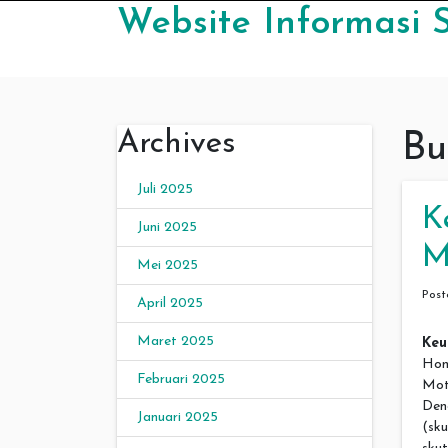
Skip to content
Website Informasi S
Archives
Bu
Juli 2025
K
Juni 2025
M
Mei 2025
Pos
April 2025
Maret 2025
Ke
Hon
Februari 2025
Mot
Den
Januari 2025
(sk