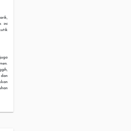
rik,
 ini
utik
juga
men.
ggih,
 dan
kkan
uhan