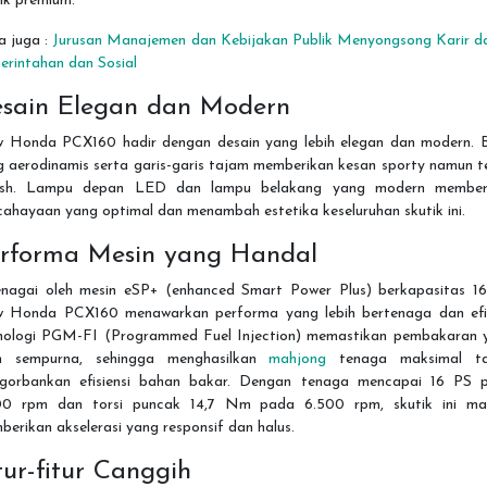
ik premium.
a juga :
Jurusan Manajemen dan Kebijakan Publik Menyongsong Karir d
erintahan dan Sosial
sain Elegan dan Modern
 Honda PCX160 hadir dengan desain yang lebih elegan dan modern. 
g aerodinamis serta garis-garis tajam memberikan kesan sporty namun t
lish. Lampu depan LED dan lampu belakang yang modern member
ahayaan yang optimal dan menambah estetika keseluruhan skutik ini.
rforma Mesin yang Handal
enagai oleh mesin eSP+ (enhanced Smart Power Plus) berkapasitas 16
 Honda PCX160 menawarkan performa yang lebih bertenaga dan efis
nologi PGM-FI (Programmed Fuel Injection) memastikan pembakaran 
ih sempurna, sehingga menghasilkan
mahjong
tenaga maksimal t
gorbankan efisiensi bahan bakar. Dengan tenaga mencapai 16 PS 
00 rpm dan torsi puncak 14,7 Nm pada 6.500 rpm, skutik ini m
erikan akselerasi yang responsif dan halus.
tur-fitur Canggih