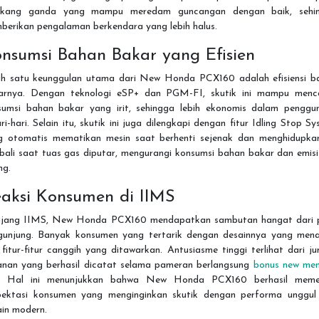
akang ganda yang mampu meredam guncangan dengan baik, sehi
berikan pengalaman berkendara yang lebih halus.
nsumsi Bahan Bakar yang Efisien
ah satu keunggulan utama dari New Honda PCX160 adalah efisiensi b
arnya. Dengan teknologi eSP+ dan PGM-FI, skutik ini mampu menc
sumsi bahan bakar yang irit, sehingga lebih ekonomis dalam penggu
ri-hari. Selain itu, skutik ini juga dilengkapi dengan fitur Idling Stop S
g otomatis mematikan mesin saat berhenti sejenak dan menghidupka
bali saat tuas gas diputar, mengurangi konsumsi bahan bakar dan emisi
ng.
aksi Konsumen di IIMS
ajang IIMS, New Honda PCX160 mendapatkan sambutan hangat dari 
gunjung. Banyak konsumen yang tertarik dengan desainnya yang men
fitur-fitur canggih yang ditawarkan. Antusiasme tinggi terlihat dari j
anan yang berhasil dicatat selama pameran berlangsung
bonus new me
. Hal ini menunjukkan bahwa New Honda PCX160 berhasil meme
pektasi konsumen yang menginginkan skutik dengan performa unggul
ain modern.