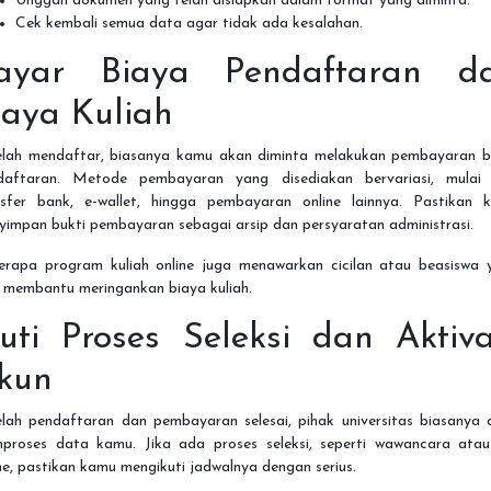
Unggah dokumen yang telah disiapkan dalam format yang diminta.
Cek kembali semua data agar tidak ada kesalahan.
ayar Biaya Pendaftaran d
iaya Kuliah
elah mendaftar, biasanya kamu akan diminta melakukan pembayaran b
daftaran. Metode pembayaran yang disediakan bervariasi, mulai 
nsfer bank, e-wallet, hingga pembayaran online lainnya. Pastikan 
yimpan bukti pembayaran sebagai arsip dan persyaratan administrasi.
erapa program kuliah online juga menawarkan cicilan atau beasiswa 
a membantu meringankan biaya kuliah.
kuti Proses Seleksi dan Aktiva
kun
elah pendaftaran dan pembayaran selesai, pihak universitas biasanya 
proses data kamu. Jika ada proses seleksi, seperti wawancara atau
ne, pastikan kamu mengikuti jadwalnya dengan serius.