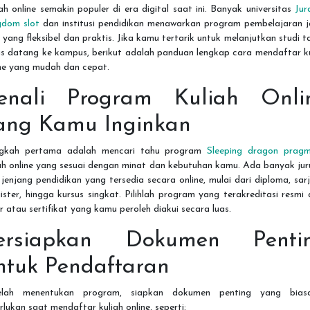
ah online semakin populer di era digital saat ini. Banyak universitas
Jur
gdom slot
dan institusi pendidikan menawarkan program pembelajaran j
 yang fleksibel dan praktis. Jika kamu tertarik untuk melanjutkan studi 
us datang ke kampus, berikut adalah panduan lengkap cara mendaftar ku
ine yang mudah dan cepat.
enali Program Kuliah Onli
ang Kamu Inginkan
gkah pertama adalah mencari tahu program
Sleeping dragon pragm
ah online yang sesuai dengan minat dan kebutuhan kamu. Ada banyak ju
jenjang pendidikan yang tersedia secara online, mulai dari diploma, sar
ster, hingga kursus singkat. Pilihlah program yang terakreditasi resmi
r atau sertifikat yang kamu peroleh diakui secara luas.
ersiapkan Dokumen Penti
ntuk Pendaftaran
elah menentukan program, siapkan dokumen penting yang bias
rlukan saat mendaftar kuliah online, seperti: