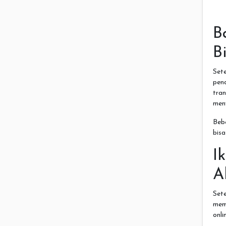
B
B
Set
pen
tra
men
Beb
bis
I
A
Set
mem
onli