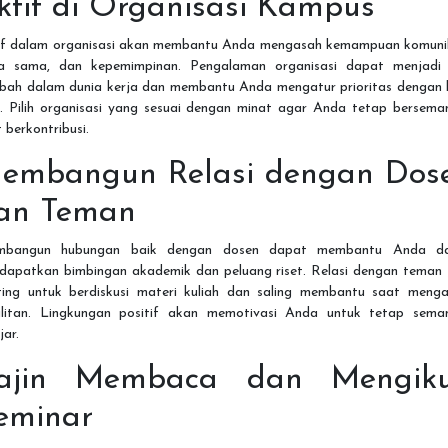
ktif di Organisasi Kampus
if dalam organisasi akan membantu Anda mengasah kemampuan komunik
ja sama, dan kepemimpinan. Pengalaman organisasi dapat menjadi n
bah dalam dunia kerja dan membantu Anda mengatur prioritas dengan l
k. Pilih organisasi yang sesuai dengan minat agar Anda tetap bersema
 berkontribusi.
embangun Relasi dengan Dos
an Teman
bangun hubungan baik dengan dosen dapat membantu Anda d
dapatkan bimbingan akademik dan peluang riset. Relasi dengan teman 
ting untuk berdiskusi materi kuliah dan saling membantu saat menga
ulitan. Lingkungan positif akan memotivasi Anda untuk tetap sema
jar.
ajin Membaca dan Mengiku
eminar