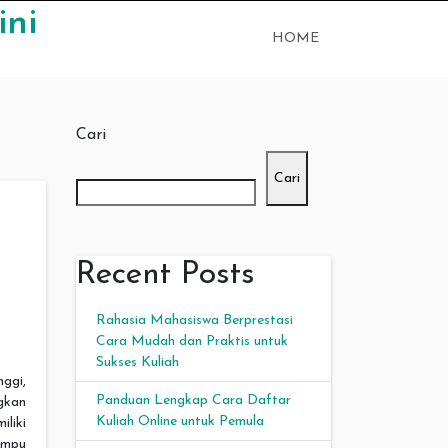
ini
HOME
Cari
Cari
Recent Posts
Rahasia Mahasiswa Berprestasi
Cara Mudah dan Praktis untuk
Sukses Kuliah
ggi,
Panduan Lengkap Cara Daftar
gkan
Kuliah Online untuk Pemula
liki
ampu