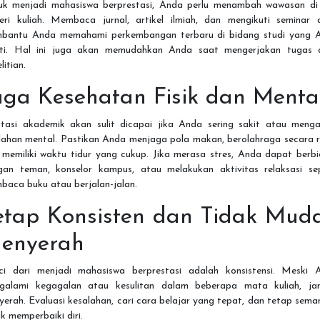
uk menjadi mahasiswa berprestasi, Anda perlu menambah wawasan di 
eri kuliah. Membaca jurnal, artikel ilmiah, dan mengikuti seminar 
bantu Anda memahami perkembangan terbaru di bidang studi yang 
uti. Hal ini juga akan memudahkan Anda saat mengerjakan tugas 
litian.
aga Kesehatan Fisik dan Menta
stasi akademik akan sulit dicapai jika Anda sering sakit atau menga
lahan mental. Pastikan Anda menjaga pola makan, berolahraga secara r
 memiliki waktu tidur yang cukup. Jika merasa stres, Anda dapat berbi
gan teman, konselor kampus, atau melakukan aktivitas relaksasi sep
baca buku atau berjalan-jalan.
etap Konsisten dan Tidak Mud
enyerah
ci dari menjadi mahasiswa berprestasi adalah konsistensi. Meski 
galami kegagalan atau kesulitan dalam beberapa mata kuliah, ja
erah. Evaluasi kesalahan, cari cara belajar yang tepat, dan tetap sem
k memperbaiki diri.