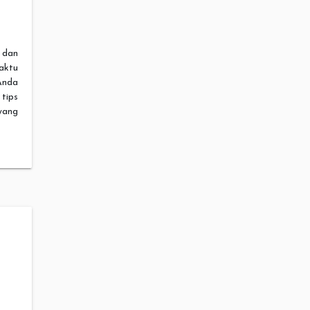
 dan
aktu
Anda
tips
yang