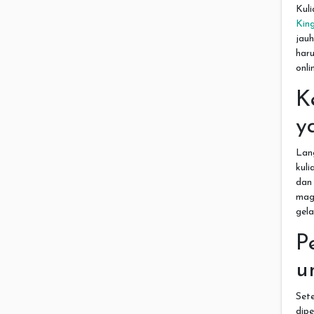
Kuli
Kin
jauh
har
onl
K
y
Lan
kuli
dan 
magi
gela
P
u
Set
dipe