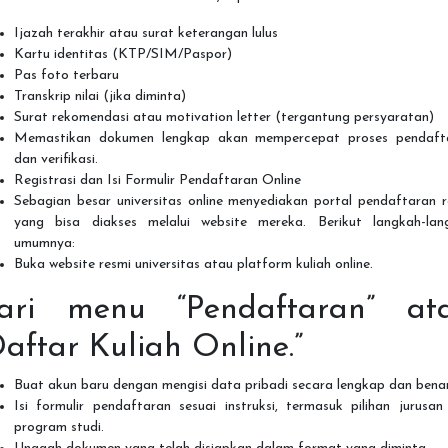
Ijazah terakhir atau surat keterangan lulus
Kartu identitas (KTP/SIM/Paspor)
Pas foto terbaru
Transkrip nilai (jika diminta)
Surat rekomendasi atau motivation letter (tergantung persyaratan)
Memastikan dokumen lengkap akan mempercepat proses pendaft
dan verifikasi.
Registrasi dan Isi Formulir Pendaftaran Online
Sebagian besar universitas online menyediakan portal pendaftaran r
yang bisa diakses melalui website mereka. Berikut langkah-lan
umumnya:
Buka website resmi universitas atau platform kuliah online.
ari menu “Pendaftaran” at
Daftar Kuliah Online.”
Buat akun baru dengan mengisi data pribadi secara lengkap dan benar
Isi formulir pendaftaran sesuai instruksi, termasuk pilihan jurusa
program studi.