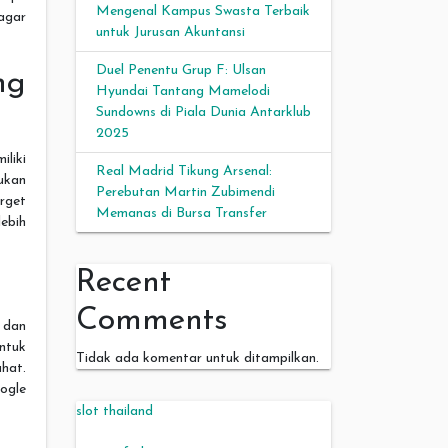
Mengenal Kampus Swasta Terbaik
 agar
untuk Jurusan Akuntansi
Duel Penentu Grup F: Ulsan
ng
Hyundai Tantang Mamelodi
Sundowns di Piala Dunia Antarklub
2025
liki
Real Madrid Tikung Arsenal:
ukan
Perebutan Martin Zubimendi
rget
Memanas di Bursa Transfer
lebih
Recent
Comments
 dan
untuk
Tidak ada komentar untuk ditampilkan.
hat.
ogle
slot thailand