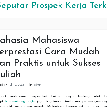
eputar Prospek Kerja Terk
ahasia Mahasiswa
erprestasi Cara Mudah
an Praktis untuk Sukses
uliah
ted on
Juli 10, 2025
by
admin
jadi mahasiswa berprestasi bukan hanya tentang nilai tin
api
Rajamahjong login
juga bagaimana Anda mampu mengemban
ensi diri secara menyeluruh. Mahasiswa berprestasi biasanya memi