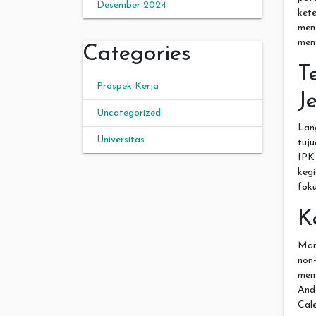
Desember 2024
ket
menj
menj
Categories
T
Prospek Kerja
J
Uncategorized
Lan
Universitas
tuj
IPK
kegi
foku
K
Man
non-
mem
And
Cale