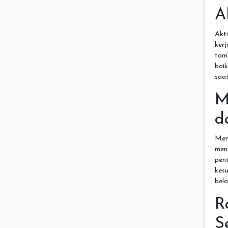
A
Akt
ker
tam
bai
saat
M
d
Mem
men
pen
kes
bela
R
S