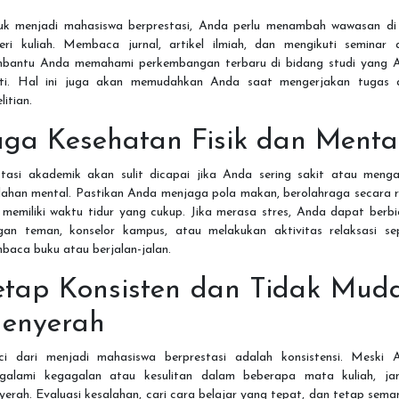
uk menjadi mahasiswa berprestasi, Anda perlu menambah wawasan di 
eri kuliah. Membaca jurnal, artikel ilmiah, dan mengikuti seminar 
bantu Anda memahami perkembangan terbaru di bidang studi yang 
uti. Hal ini juga akan memudahkan Anda saat mengerjakan tugas 
litian.
aga Kesehatan Fisik dan Menta
stasi akademik akan sulit dicapai jika Anda sering sakit atau menga
lahan mental. Pastikan Anda menjaga pola makan, berolahraga secara r
 memiliki waktu tidur yang cukup. Jika merasa stres, Anda dapat berbi
gan teman, konselor kampus, atau melakukan aktivitas relaksasi sep
baca buku atau berjalan-jalan.
etap Konsisten dan Tidak Mud
enyerah
ci dari menjadi mahasiswa berprestasi adalah konsistensi. Meski 
galami kegagalan atau kesulitan dalam beberapa mata kuliah, ja
erah. Evaluasi kesalahan, cari cara belajar yang tepat, dan tetap sem