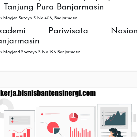
I Tanjung Pura Banjarmasin
an Mayjen Sutoyo S No.408, Bnajarmasin
kademi Pariwisata Nasion
anjarmasin
an Mayjend Soetoyo S No 126 Banjarmasin