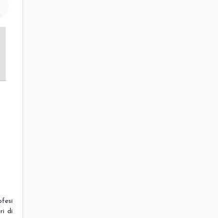
fesi
ri di