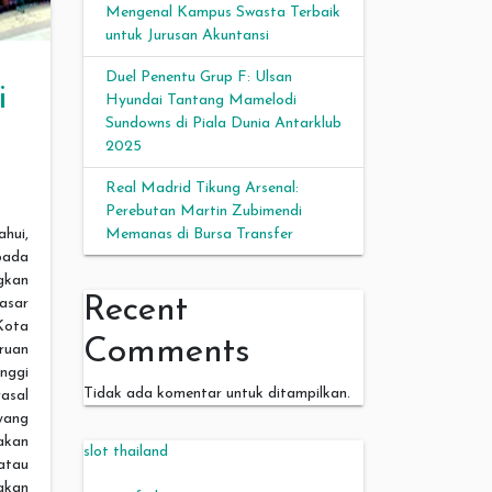
Mengenal Kampus Swasta Terbaik
untuk Jurusan Akuntansi
Duel Penentu Grup F: Ulsan
i
Hyundai Tantang Mamelodi
Sundowns di Piala Dunia Antarklub
2025
Real Madrid Tikung Arsenal:
Perebutan Martin Zubimendi
ahui,
Memanas di Bursa Transfer
pada
ngkan
Recent
dasar
 Kota
Comments
ruan
inggi
Tidak ada komentar untuk ditampilkan.
asal
 yang
akan
slot thailand
atau
akan