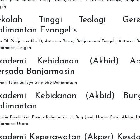
mat: Jalan Veteran, Gang Seman, KM. 5, 5 No. 79, Melayu, Banjarm
gah
ekolah Tinggi Teologi Gere
alimantan Evangelis
an DI Panjaitan No 11, Antasan Besar, Banjarmasin Tengah, Antasan Be
jarmasin Tengah
kademi Kebidanan (Akbid) Ab
ersada Banjarmasin
mat: Jalan Sutoyo S no 365 Banjarmasin.
kademi Kebidanan (Akbid) Bun
alimantan
san Pendidikan Bunga Kalimantan, Jl. Brig Jend. Hasan Basri, Alalak U
jarmasin Utara
kademi Keperawatan (Akper) Kesd