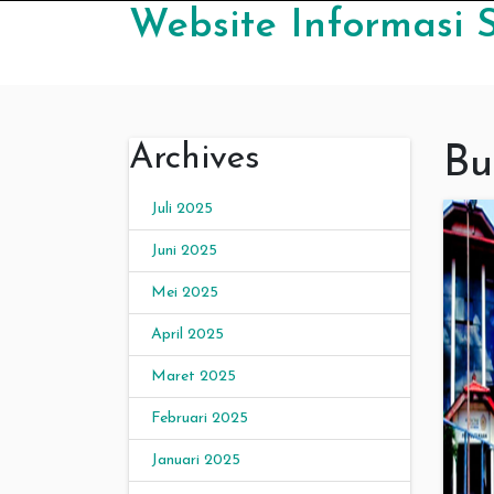
Skip to content
Website Informasi S
Archives
Bu
Juli 2025
Juni 2025
Mei 2025
April 2025
Maret 2025
Februari 2025
Januari 2025