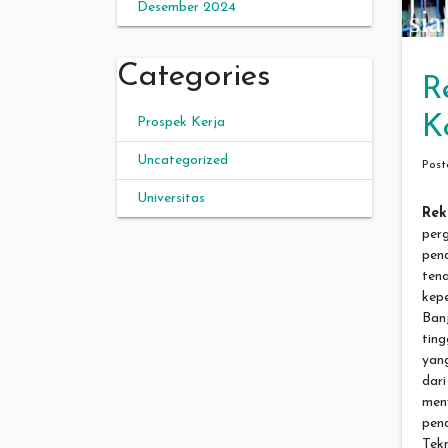
Desember 2024
Categories
R
K
Prospek Kerja
Uncategorized
Pos
Universitas
Rek
per
pend
tena
kepe
Ban
ting
yan
dari
men
pen
Tek