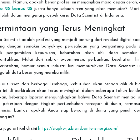
nesia. Namun, apakah benar profesi ini menjanjikan masa depan cerah,
o 25 bonus 25
justru hanya sebuah tren yang akan memudar? Mari 
 lebih dalam mengenai prospek kerja Data Scientist di Indonesia.
ermintaan yang Terus Meningkat
 Scientist adalah profesi yang menjadi jantung dari revolusi digital saat
ring dengan semakin banyaknya perusahaan yang bergantung pada 
uk pengambilan keputusan, kebutuhan akan ahli data semakin
bantahkan. Mulai dari sektor e-commerce, perbankan, kesehatan, hi
erintahan, hampir semua industri kini membutuhkan Data Scientist u
olah data besar yang mereka miliki.
urut riset dari berbagai lembaga, kebutuhan akan tenaga ahli di bi
a ini di perkirakan akan terus meningkat dalam beberapa tahun ke de
kan, beberapa laporan mengungkapkan bahwa Data Scientist menjadi s
u pekerjaan dengan tingkat pertumbuhan tercepat di dunia, termasu
onesia. Lantas, apakah Anda siap bersaing di dunia yang penuh de
ang ini?
 juga artikel di sini
https://siapkerja.bisnisbantensinergi.com/