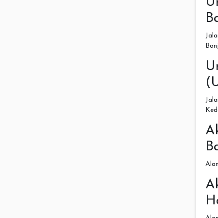
U
B
Jal
Ban
U
(
Jal
Kedo
A
B
Ala
A
H