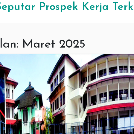
eputar Prospek Kerja Terk
lan:
Maret 2025