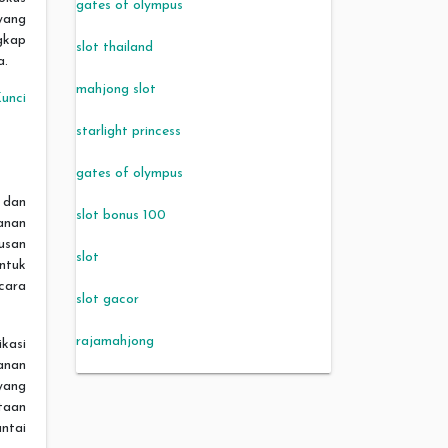
gates of olympus
yang
gkap
slot thailand
a.
mahjong slot
unci
starlight princess
gates of olympus
 dan
slot bonus 100
anan
usan
slot
ntuk
cara
slot gacor
rajamahjong
ikasi
anan
yang
taan
ntai