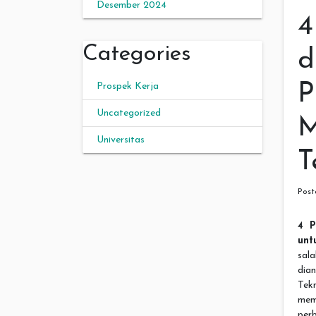
Desember 2024
4
Categories
d
P
Prospek Kerja
Uncategorized
M
Universitas
T
Pos
4 P
unt
sal
dia
Tek
mem
per