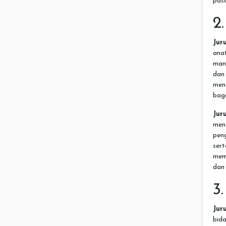
paso
2
Jur
anat
mana
dan
men
bag
Jur
men
pen
ser
mem
dan
3
Jur
bid