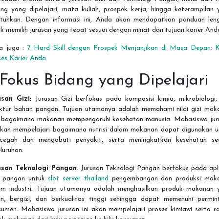
ang yang dipelajari, mata kuliah, prospek kerja, hingga keterampilan 
utuhkan. Dengan informasi ini, Anda akan mendapatkan panduan len
k memilih jurusan yang tepat sesuai dengan minat dan tujuan karier And
a juga :
7 Hard Skill dengan Prospek Menjanjikan di Masa Depan: K
ses Karier Anda
. Fokus Bidang yang Dipelajari
usan Gizi
: Jurusan Gizi berfokus pada komposisi kimia, mikrobiologi,
uktur bahan pangan. Tujuan utamanya adalah memahami nilai gizi mak
 bagaimana makanan mempengaruhi kesehatan manusia. Mahasiswa jur
 akan mempelajari bagaimana nutrisi dalam makanan dapat digunakan u
cegah dan mengobati penyakit, serta meningkatkan kesehatan se
luruhan.
usan Teknologi Pangan
: Jurusan Teknologi Pangan berfokus pada apl
u pangan untuk
slot server thailand
pengembangan dan produksi mak
am industri. Tujuan utamanya adalah menghasilkan produk makanan 
n, bergizi, dan berkualitas tinggi sehingga dapat memenuhi permin
sumen. Mahasiswa jurusan ini akan mempelajari proses kimiawi serta ra