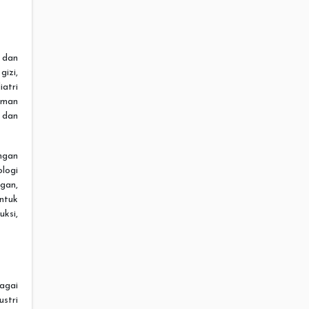
i dan
gizi,
iatri
aman
 dan
ngan
logi
gan,
ntuk
ksi,
bagai
stri