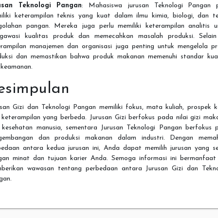
usan Teknologi Pangan
: Mahasiswa jurusan Teknologi Pangan p
iliki keterampilan teknis yang kuat dalam ilmu kimia, biologi, dan te
golahan pangan. Mereka juga perlu memiliki keterampilan analitis u
gawasi kualitas produk dan memecahkan masalah produksi. Selain 
erampilan manajemen dan organisasi juga penting untuk mengelola pr
duksi dan memastikan bahwa produk makanan memenuhi standar kual
 keamanan.
esimpulan
san Gizi dan Teknologi Pangan memiliki fokus, mata kuliah, prospek k
 keterampilan yang berbeda. Jurusan Gizi berfokus pada nilai gizi mak
 kesehatan manusia, sementara Jurusan Teknologi Pangan berfokus 
gembangan dan produksi makanan dalam industri. Dengan mema
bedaan antara kedua jurusan ini, Anda dapat memilih jurusan yang se
gan minat dan tujuan karier Anda. Semoga informasi ini bermanfaat
berikan wawasan tentang perbedaan antara Jurusan Gizi dan Tekno
gan.