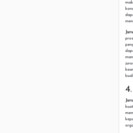
maka
kons
dap
men
Jur
pro
pen
da
mana
jur
kea
kua
4
Jur
kua
mem
kep
orga