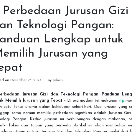
 Perbedaan Jurusan Gizi
an Teknologi Pangan:
anduan Lengkap untuk
emilih Jurusan yang
epat
ted on
Desember 23, 2024
by
admin
erbedaan Jurusan Gizi dan Teknologi Pangan: Panduan Len
uk Memilih Jurusan yang Tepat
– Di era modern ini, makanan
rtp
men
ah satu fokus utama dalam kehidupan sehari-hari. Dua jurusan yang se
nggap sama namun memiliki perbedaan signifikan adalah Jurusan Gizi
nologi Pangan. Kedua jurusan ini berhubungan dengan makanan, te
iliki fokus dan tujuan yang berbeda. Artikel ini akan membahas e
bedaan utama antara Jurusan Gizi dan Teknologi Pangan, mulai dari f