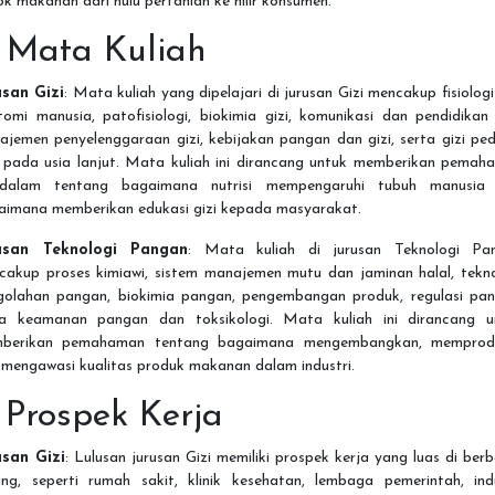
k makanan dari hulu pertanian ke hilir konsumen.
. Mata Kuliah
usan Gizi
: Mata kuliah yang dipelajari di jurusan Gizi mencakup fisiolog
omi manusia, patofisiologi, biokimia gizi, komunikasi dan pendidikan 
jemen penyelenggaraan gizi, kebijakan pangan dan gizi, serta gizi ped
 pada usia lanjut. Mata kuliah ini dirancang untuk memberikan pemah
dalam tentang bagaimana nutrisi mempengaruhi tubuh manusia
aimana memberikan edukasi gizi kepada masyarakat.
usan Teknologi Pangan
: Mata kuliah di jurusan Teknologi Pa
cakup proses kimiawi, sistem manajemen mutu dan jaminan halal, tekno
golahan pangan, biokimia pangan, pengembangan produk, regulasi pan
ta keamanan pangan dan toksikologi. Mata kuliah ini dirancang u
berikan pemahaman tentang bagaimana mengembangkan, memprodu
 mengawasi kualitas produk makanan dalam industri.
. Prospek Kerja
usan Gizi
: Lulusan jurusan Gizi memiliki prospek kerja yang luas di ber
ang, seperti rumah sakit, klinik kesehatan, lembaga pemerintah, indu