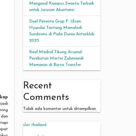
Mengenal Kampus Swasta Terbaik
untuk Jurusan Akuntansi
Duel Penentu Grup F: Ulsan
Hyundai Tantang Mamelodi
Sundowns di Piala Dunia Antarklub
2025
Real Madrid Tikung Arsenal:
Perebutan Martin Zubimendi
Memanas di Bursa Transfer
Recent
Comments
gkap
jadi
Tidak ada komentar untuk ditampilkan.
ring
 dan
tapi
slot thailand
mpat
okus