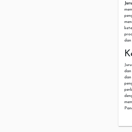
Jur
mem
pen
men
ket
pro
dan
K
Juru
dan
dan
pen
per
den
mem
Pan