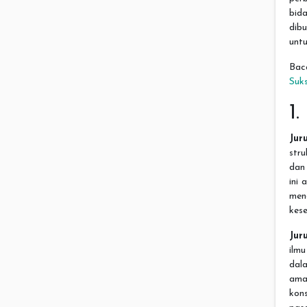
bid
dib
untu
Bac
Suk
1
Jur
str
dan
ini
men
kese
Jur
ilm
dal
ama
kon