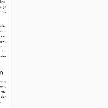
inis,
 juga
ntuk
liki
haan
reka
gan,
lusan
 dan
ndar
n
 yang
erlu
gizi
 dan
.