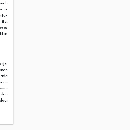
erlu
knik
ntuk
itu,
oses
itas
erja,
anan
pada
hami
suai
 dan
logi