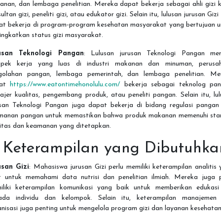
nan, dan lembaga penelitian. Mereka dapat bekerja sebagai ahli gizi kl
ultan gizi, peneliti gizi, atau edukator gizi. Selain itu, lulusan jurusan Gizi
at bekerja di program-program kesehatan masyarakat yang bertujuan u
ingkatkan status gizi masyarakat.
usan Teknologi Pangan
: Lulusan jurusan Teknologi Pangan memi
spek kerja yang luas di industri makanan dan minuman, perusa
golahan pangan, lembaga pemerintah, dan lembaga penelitian. Me
pat
https://www.eatontimehonolulu.com/
bekerja sebagai teknolog pan
jer kualitas, pengembang produk, atau peneliti pangan. Selain itu, lu
usan Teknologi Pangan juga dapat bekerja di bidang regulasi pangan
manan pangan untuk memastikan bahwa produk makanan memenuhi sta
litas dan keamanan yang ditetapkan.
. Keterampilan yang Dibutuhka
usan Gizi
: Mahasiswa jurusan Gizi perlu memiliki keterampilan analitis
t untuk memahami data nutrisi dan penelitian ilmiah. Mereka juga p
iliki keterampilan komunikasi yang baik untuk memberikan edukasi 
ada individu dan kelompok. Selain itu, keterampilan manajemen
nisasi juga penting untuk mengelola program gizi dan layanan kesehatan